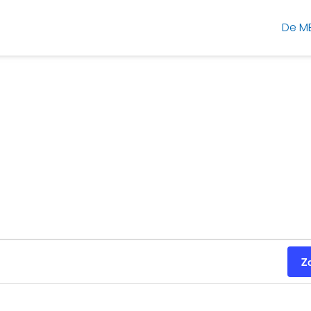
De M
Z