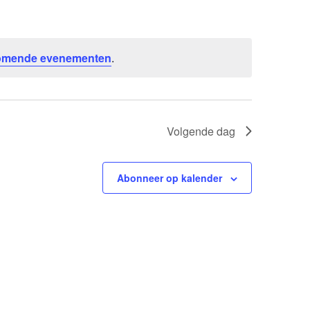
n
e
m
omende evenementen
.
e
n
t
w
Volgende dag
e
e
Abonneer op kalender
r
g
a
v
e
n