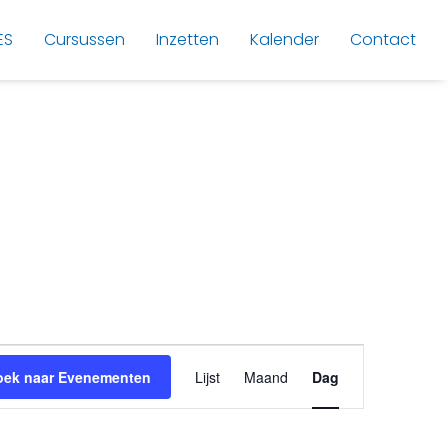
ES
Cursussen
Inzetten
Kalender
Contact
E
oek naar Evenementen
Lijst
Maand
Dag
v
e