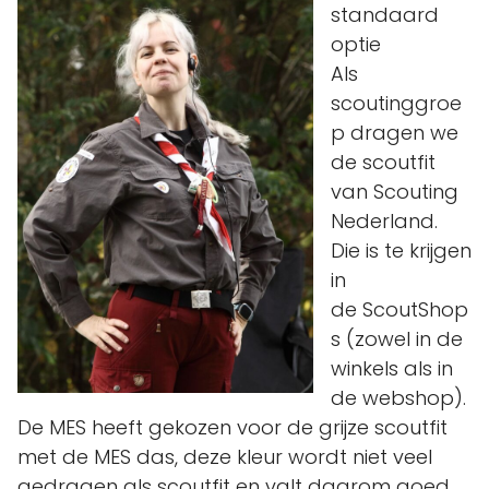
standaard
optie
Als
scoutinggroe
p dragen we
de scoutfit
van Scouting
Nederland.
Die is te krijgen
in
de ScoutShop
s (zowel in de
winkels als in
de webshop).
De MES heeft gekozen voor de grijze scoutfit
met de MES das, deze kleur wordt niet veel
gedragen als scoutfit en valt daarom goed