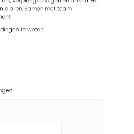
ZV’ers, verpleegkundigen en artsen. Een
van blaren. Samen met team
ment.
 dingen te weten:
ingen.