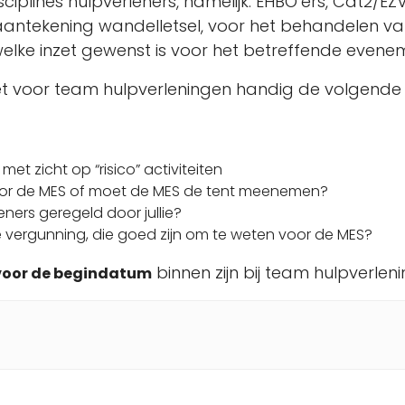
sciplines hulpverleners, namelijk: EHBO’ers, Cat2/E
 aantekening wandelletsel, voor het behandelen 
elke inzet gewenst is voor het betreffende evene
 het voor team hulpverleningen handig de volgende
t zicht op “risico” activiteiten
 voor de MES of moet de MES de tent meenemen?
ners geregeld door jullie?
de vergunning, die goed zijn om te weten voor de MES?
binnen zijn bij team hulpverlen
n voor de begindatum