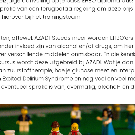
lzijdige aanvulling op je basis EHBO diploma dus!
 sprake van een terugbetaalregeling om deze prijs
hierover bij het trainingsteam.
enten, oftewel: AZADI. Steeds meer worden EHBO’ers
nder invloed zijn van alcohol en/of drugs, om h
over verschillende middelen onmisbaar. En die kenni
cursus wordt deze uitgebreid bij AZADI. Wat je dan 
van zuurstoftherapie, hoe je glucose meet en inter
 Excited Delirium Syndrome en nog veel en veel me
eventueel sprake is van, overmatig, alcohol- en d