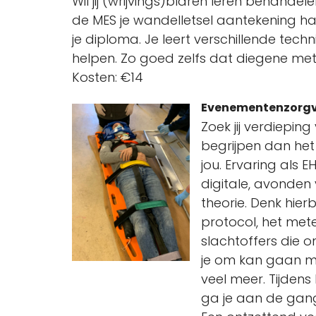
Wil jij (wrijvings)blaren leren behandel
de MES je wandelletsel aantekening hale
je diploma. Je leert verschillende te
helpen. Zo goed zelfs dat diegene met
Kosten: €14
Evenementenzorgve
Zoek jij verdiepin
begrijpen dan het
jou. Ervaring als 
digitale, avonde
theorie. Denk hier
protocol, het met
slachtoffers die o
je om kan gaan me
veel meer. Tijdens
ga je aan de gang 