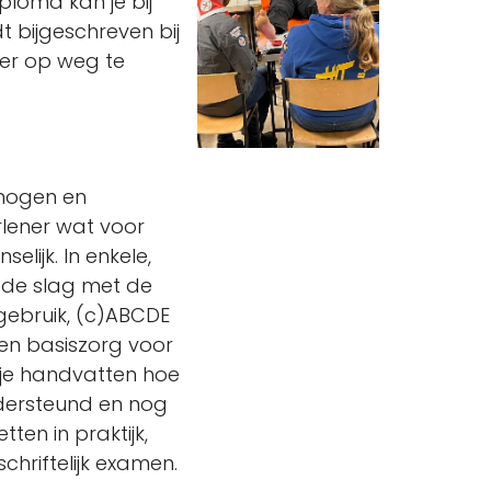
iploma kan je bij
t bijgeschreven bij
eer op weg te
 mogen en
rlener wat voor
lijk. In enkele,
 de slag met de
ngebruik, (c)ABCDE
en basiszorg voor
g je handvatten hoe
ndersteund en nog
ten in praktijk,
chriftelijk examen.