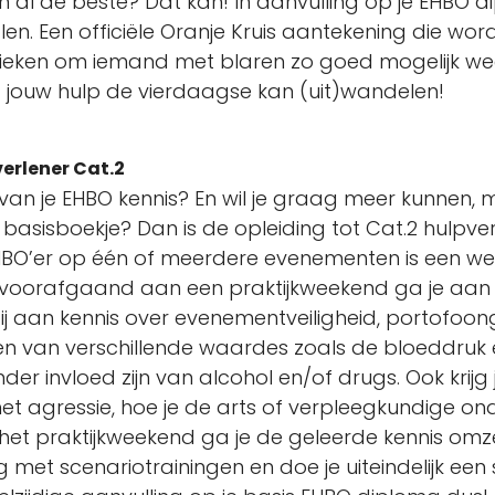
en al de beste? Dat kan! In aanvulling op je EHBO d
n. Een officiële Oranje Kruis aantekening die word
chnieken om iemand met blaren zo goed mogelijk w
 jouw hulp de vierdaagse kan (uit)wandelen!
rlener Cat.2
g van je EHBO kennis? En wil je graag meer kunnen,
 basisboekje? Dan is de opleiding tot Cat.2 hulpve
EHBO’er op één of meerdere evenementen is een wense
n voorafgaand aan een praktijkweekend ga je aan
bij aan kennis over evenementveiligheid, portofoo
en van verschillende waardes zoals de bloeddruk 
nder invloed zijn van alcohol en/of drugs. Ook krij
t agressie, hoe je de arts of verpleegkundige o
 het praktijkweekend ga je de geleerde kennis omzet
met scenariotrainingen en doe je uiteindelijk een s