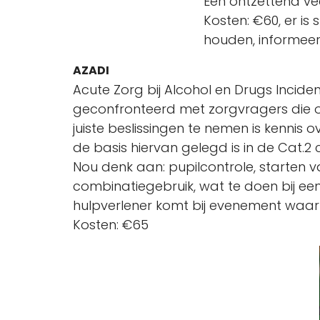
Een ontzettend vee
Kosten: €60, er is
houden, informeer 
AZADI
Acute Zorg bij Alcohol en Drugs Incid
geconfronteerd met zorgvragers die o
juiste beslissingen te nemen is kennis 
de basis hiervan gelegd is in de Cat.2 
Nou denk aan: pupilcontrole, starten 
combinatiegebruik, wat te doen bij een
hulpverlener komt bij evenement waar 
Kosten: €65